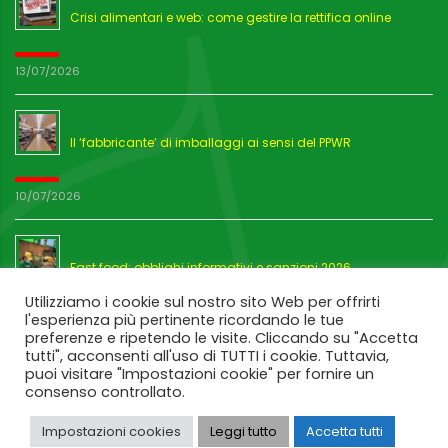
Crisi alimentari e web: come gestire la rettifica online
13/07/2026
Il ‘fabbricante’ di imballaggi ai sensi del PPWR
10/07/2026
Fast food: obblighi informativi e sanzioni 2026
Utilizziamo i cookie sul nostro sito Web per offrirti
l'esperienza più pertinente ricordando le tue
03/07/2026
preferenze e ripetendo le visite. Cliccando su "Accetta
tutti", acconsenti all'uso di TUTTI i cookie. Tuttavia,
puoi visitare "Impostazioni cookie" per fornire un
consenso controllato.
Impostazioni cookies
Leggi tutto
Accetta tutti