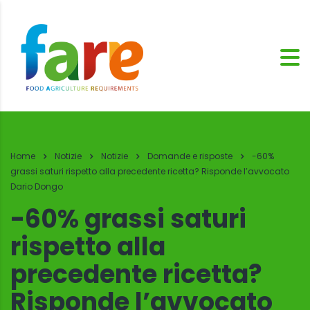
Home
Notizie
Notizie
Domande e risposte
-60%
grassi saturi rispetto alla precedente ricetta? Risponde l’avvocato
Dario Dongo
-60% grassi saturi
rispetto alla
precedente ricetta?
Risponde l’avvocato