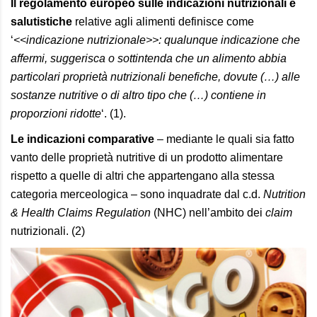
Il regolamento europeo sulle indicazioni nutrizionali e
salutistiche
relative agli alimenti definisce come
‘
<<indicazione nutrizionale>>: qualunque indicazione che
affermi, suggerisca o sottintenda che un alimento abbia
particolari propriet
à
nutrizionali benefiche, dovute (…) alle
sostanze nutritive o di altro tipo che (…) contiene in
proporzioni ridotte
‘. (1).
Le indicazioni comparative
–
mediante le quali sia fatto
vanto delle propriet
à
nutritive di un prodotto alimentare
rispetto a quelle di altri che appartengano alla stessa
categoria merceologica – sono inquadrate dal c.d.
Nutrition
& Health Claims Regulation
(NHC) nell’ambito dei
claim
nutrizionali. (2)