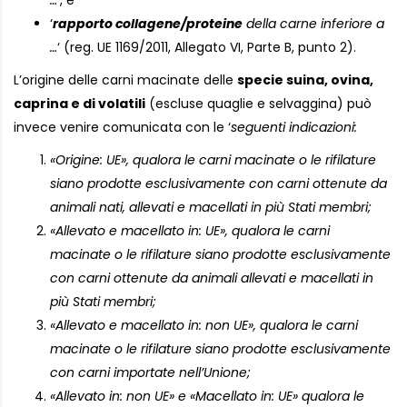
…
‘, e
‘
rapporto collagene/proteine
della carne inferiore a
…
‘ (reg. UE 1169/2011, Allegato VI, Parte B, punto 2).
L’origine delle carni macinate delle
specie suina, ovina,
caprina e di volatili
(escluse quaglie e selvaggina) può
invece venire comunicata con le ‘
seguenti
indicazioni:
«Origine: UE», qualora le carni macinate o le rifilature
siano prodotte esclusivamente con carni ottenute da
animali nati, allevati e macellati in più Stati membri;
«Allevato e macellato in: UE», qualora le carni
macinate o le rifilature siano prodotte esclusivamente
con carni ottenute da animali allevati e macellati in
più Stati membri;
«Allevato e macellato in: non UE», qualora le carni
macinate o le rifilature siano prodotte esclusivamente
con carni importate nell’Unione;
«Allevato in: non UE» e «Macellato in: UE» qualora le