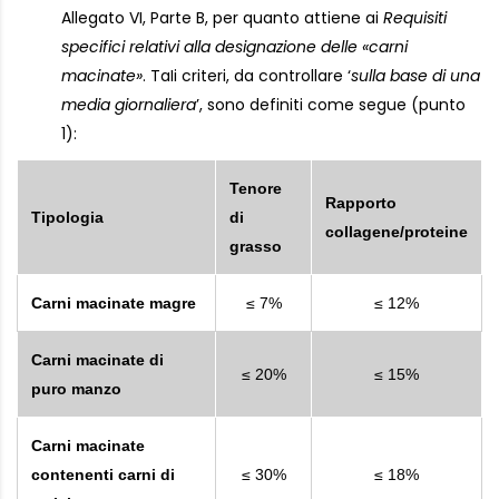
Allegato VI, Parte B, per quanto attiene ai
Requisiti
specifici relativi alla designazione delle «carni
macinate»
. TaIi criteri, da controllare ‘
sulla base di una
media giornaliera
’, sono definiti come segue (punto
1):
Tenore
Rapporto
Tipologia
di
collagene/proteine
grasso
Carni macinate magre
≤ 7%
≤ 12%
Carni macinate di
≤ 20%
≤ 15%
puro manzo
Carni macinate
contenenti carni di
≤ 30%
≤ 18%