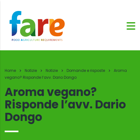
Home
Notizie
Notizie
Domande e risposte
Aroma
vegano? Risponde l’avv. Dario Dongo
Aroma vegano?
Risponde l’avv. Dario
Dongo