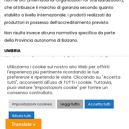
norme ISO (International Organization for Standardization),
che attribuisce il marchio di garanzia secondo quanto
stabilito a livello internazionale; i prodotti realizzati da
produttori in possesso dell’accreditamento previsto.
Non risulta invece alcuna normativa specifica da parte
della Provincia autonoma di Bolzano.
UMBRIA
L’Umbria, con l’approvazione della legge regionale 6
febbraio 2007, n. 3 (“Diffusione del commercio equo e
Utilizziamo i cookie sul nostro sito Web per offrirti
l'esperienza più pertinente ricordando le tue
solidale in Umbria”) riconosce il ruolo sociale delle
preferenze e ripetendo le visite. Cliccando su "Accetta
organizzazioni del commercio equo e solidale e attiva
tutti", acconsenti all'uso di TUTTI i cookie. Tuttavia,
puoi visitare "Impostazioni cookie" per fornire un
iniziative di sostegno e di agevolazione, nel rispetto delle
consenso controllato.
norme comunitarie e statali concernenti la tutela della
concorrenza.
Impostazioni cookies
Leggi tutto
Accetta tutti
Si prevede che la Giunta regionale, anche in collaborazione
Rifiuta tutti
con gli operatori delle richiamate Organizzazioni promuove
Translate »
specifiche iniziative d’informazione ed educazione nelle