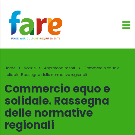
Home
Notizie
Approfondimenti
Commercio equo e
solidale. Rassegna delle normative regionali
Commercio equo e
solidale. Rassegna
delle normative
regionali