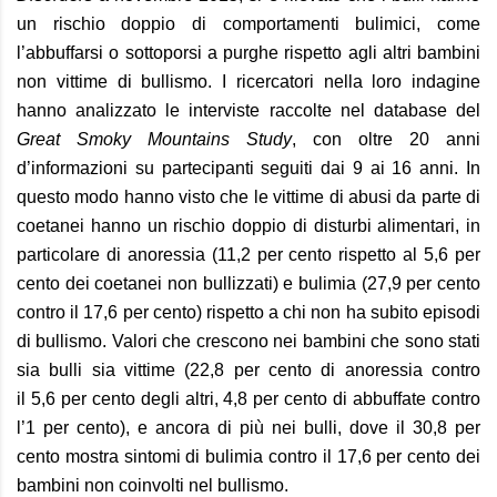
un rischio doppio di comportamenti bulimici, come
l’abbuffarsi o sottoporsi a purghe rispetto agli altri bambini
non vittime di bullismo. I ricercatori nella loro indagine
hanno analizzato le interviste raccolte nel database del
Great Smoky Mountains Study
, con oltre 20 anni
d’informazioni su partecipanti seguiti dai 9
ai 16 anni. In
questo modo hanno visto che le vittime di abusi da parte di
coetanei hanno un rischio doppio di disturbi alimentari, in
particolare di
anoressia
(11,2
per cento rispetto al
5,6
per
cento dei coetanei non bullizzati) e bulimia
(27,9
per cento
contro il 17,6
per cento) rispetto a chi non ha subito episodi
di bullismo. Valori che crescono nei bambini che sono stati
sia bulli sia vittime (22,8
per cento di
anoressia
contro
il
5,6
per cento degli altri,
4,8
per cento di abbuffate contro
l’1
per cento), e ancora di più nei bulli, dove il 30,8
per
cento mostra sintomi di
bulimia
contro il 17,6
per cento dei
bambini non coinvolti nel bullismo.