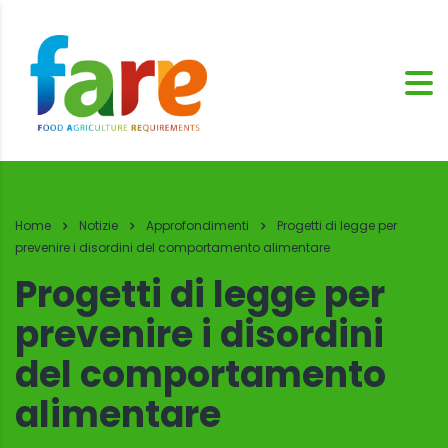
Home
Notizie
Approfondimenti
Progetti di legge per
prevenire i disordini del comportamento alimentare
Progetti di legge per
prevenire i disordini
del comportamento
alimentare