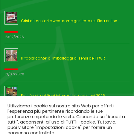
Crisi alimentari e web: come gestire la rettifica online
13/07/2026
Il ‘fabbricante’ di imballaggi ai sensi del PPWR
10/07/2026
Fast food: obblighi informativi e sanzioni 2026
Utilizziamo i cookie sul nostro sito Web per offrirti
l'esperienza più pertinente ricordando le tue
03/07/2026
preferenze e ripetendo le visite. Cliccando su "Accetta
tutti", acconsenti all'uso di TUTTI i cookie. Tuttavia,
puoi visitare "Impostazioni cookie" per fornire un
consenso controllato.