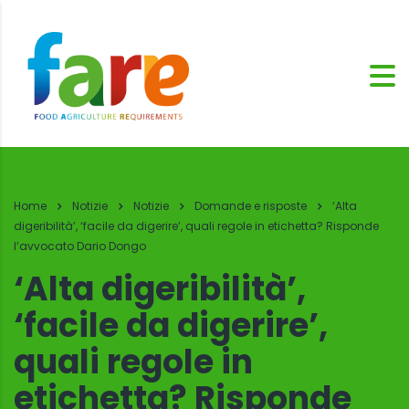
Home
Notizie
Notizie
Domande e risposte
‘Alta
digeribilità’, ‘facile da digerire’, quali regole in etichetta? Risponde
l’avvocato Dario Dongo
‘Alta digeribilità’,
‘facile da digerire’,
quali regole in
etichetta? Risponde