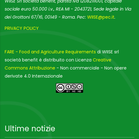
WIISE Srl società benefit, partita Iva 12082111001, capitale
sociale euro 50.000 i.v., REA MI - 2043721, Sede legale in Via
dei Grottoni 67/16, 00149 - Roma. Pec:
WIISE@pec.it
.
PRIVACY POLICY
FARE - Food and Agriculture Requirements
di WIISE srl
società benefit è distribuito con Licenza
Creative
Commons Attribuzione
- Non commerciale - Non opere
derivate 4.0 Internazionale
Ultime notizie