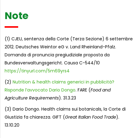
Note
(1) CJEU, sentenza della Corte (Terza Sezione) 6 settembre
2012. Deutsches Weintor eG v. Land Rheinland-Pfalz.
Domanda di pronuncia pregiudiziale proposta da
Bundesverwaltungsgericht. Causa C-544/10
https://tinyurl.com/5m69yrs4
(2)
Nutrition & health claims generici in pubblicità?
Risponde l’avvocato Dario Dongo
. FARE (
Food and
Agriculture Requirements
). 31.3.23
(3) Dario Dongo. Health claims sui botanicals, la Corte di
Giustizia fa chiarezza. GIFT (
Great Italian Food Trade
).
13.10.20
Letture:
1.209