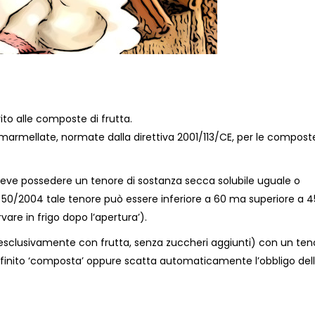
to alle composte di frutta.
 marmellate, normate dalla direttiva 2001/113/CE, per le compos
 deve possedere un tenore di sostanza secca solubile uguale o
o 50/2004 tale tenore può essere inferiore a 60 ma superiore a 4
are in frigo dopo l’apertura’).
sclusivamente con frutta, senza zuccheri aggiunti) con un teno
finito ‘composta’ oppure scatta automaticamente l’obbligo del