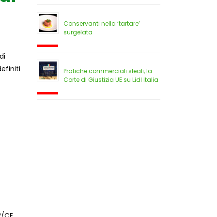
Conservanti nella ‘tartare’
surgelata
di
efiniti
Pratiche commerciali sleali, la
Corte di Giustizia UE su Lidl Italia
2/CE,