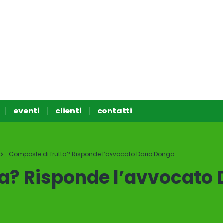
eventi
clienti
contatti
Composte di frutta? Risponde l’avvocato Dario Dongo
a? Risponde l’avvocato 