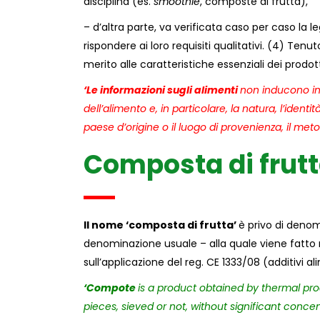
disciplina (es.
smoothie
, composte di frutta),
– d’altra parte, va verificata caso per caso la le
rispondere ai loro requisiti qualitativi. (4) Ten
merito alle caratteristiche essenziali dei prodott
‘Le informazioni sugli alimenti
non inducono in 
dell’alimento e, in particolare, la natura, l’identi
paese d’origine o il luogo di provenienza, il met
Composta di frut
Il nome ‘composta di frutta’
è privo di denom
denominazione usuale – alla quale viene fatto
sull’applicazione del reg. CE 1333/08 (additivi al
‘Compote
is a product obtained by thermal proc
pieces, sieved or not, without significant conce