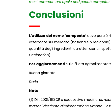
most common are apple and peach compote.’
Conclusioni
L’utilizzo del nome ‘composta’
deve perciò ri
affermate sul mercato (nazionale o regionale) di
quantità degli ingredienti caratterizzanti rispet
Declaration
).
Per aggiornamenti
sulla filiera agroalimentar
Buona giornata
Dario
Note
(1) Dir. 2001/113/CE e successive modifiche,
rela
marroni destinate all’alimentazione umana.
Test