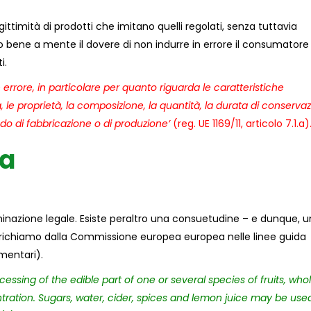
gittimità di prodotti che imitano quelli regolati, senza tuttavia
uto bene a mente il dovere di non indurre in errore il consumatore 
i.
errore, in particolare per quanto riguarda le caratteristiche
tà, le proprietà, la composizione, la quantità, la durata di conservazi
odo di fabbricazione o di produzione’
(reg. UE 1169/11, articolo 7.1.a)
ta
inazione legale. Esiste peraltro una consuetudine – e dunque, 
 richiamo dalla Commissione europea europea nelle linee guida
imentari).
essing of the edible part of one or several species of fruits, whol
ntration. Sugars, water, cider, spices and lemon juice may be use