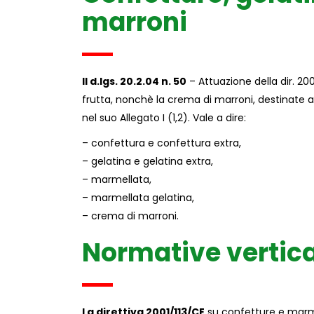
marroni
Il d.lgs. 20.2.04 n. 50
– Attuazione della dir. 20
frutta, nonchè la crema di marroni, destinate a
nel suo Allegato I (1,2). Vale a dire:
– confettura e confettura extra,
– gelatina e gelatina extra,
– marmellata,
– marmellata gelatina,
– crema di marroni.
Normative vertical
La direttiva 2001/113/CE
su confetture e marmel