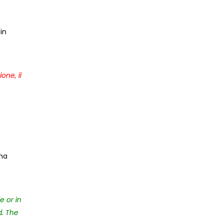
in
one, il
.
una
e or in
d. The