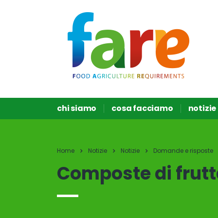
chi siamo
cosa facciamo
notizie
Home
Notizie
Notizie
Domande e risposte
Composte di frutt