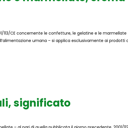
01/113/CE concernente le confetture, le gelatine e le marmellate 
ll’alimentazione umana – si applica esclusivamente ai prodotti d
i, significato
late – al pari di quella pubblicata il giorno precedente, 2001/11