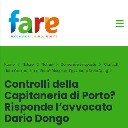
Home
Notizie
Notizie
Domande e risposte
Controlli
della Capitaneria di Porto? Risponde l’avvocato Dario Dongo
Controlli della
Capitaneria di Porto?
Risponde l’avvocato
Dario Dongo