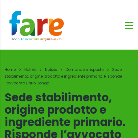
Home
Notizie
Notizie
Domande e risposte
Sede
stabilimento, origine prodotto e ingrediente primario. Risponde
l’avvocato Dario Dongo
Sede stabilimento,
origine prodotto e
ingrediente primario.
Risponde l’avvocato