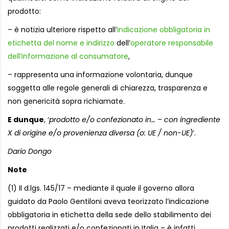
prodotto:
– è notizia ulteriore rispetto all’
indicazione obbligatoria in
etichetta del nome e indirizzo
dell’
operatore responsabile
dell’informazione al consumatore
,
– rappresenta una informazione volontaria, dunque
soggetta alle regole generali di chiarezza, trasparenza e
non genericità sopra richiamate.
E dunque
, ‘
prodotto e/o confezionato in…
–
con ingrediente
X di origine e/o provenienza diversa (o: UE / non-UE)
’.
Dario Dongo
Note
(1) Il d.lgs. 145/17 – mediante il quale il governo allora
guidato da Paolo Gentiloni aveva teorizzato l’indicazione
obbligatoria in etichetta della sede dello stabilimento dei
prodotti realizzati e/o confezionati in Italia – è infatti