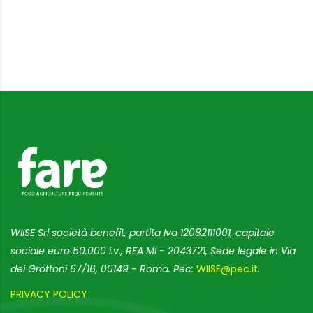
WIISE Srl società benefit, partita Iva 12082111001, capitale
sociale euro 50.000 i.v., REA MI - 2043721, Sede legale in Via
dei Grottoni 67/16, 00149 - Roma. Pec:
WIISE@pec.it
.
PRIVACY POLICY