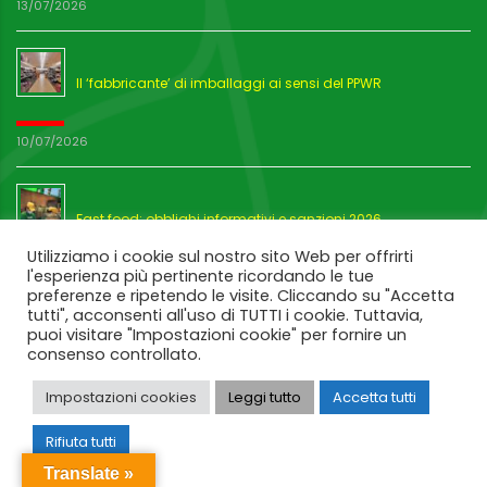
13/07/2026
Il ‘fabbricante’ di imballaggi ai sensi del PPWR
10/07/2026
Fast food: obblighi informativi e sanzioni 2026
Utilizziamo i cookie sul nostro sito Web per offrirti
l'esperienza più pertinente ricordando le tue
03/07/2026
preferenze e ripetendo le visite. Cliccando su "Accetta
tutti", acconsenti all'uso di TUTTI i cookie. Tuttavia,
puoi visitare "Impostazioni cookie" per fornire un
consenso controllato.
Impostazioni cookies
Leggi tutto
Accetta tutti
Rifiuta tutti
Translate »