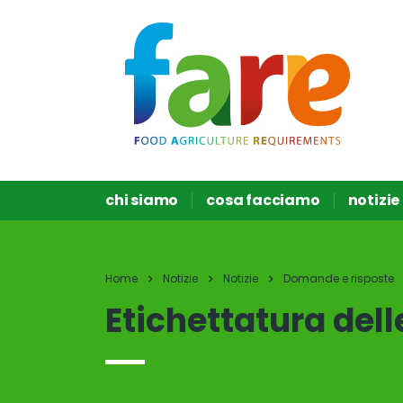
chi siamo
cosa facciamo
notizie
Home
Notizie
Notizie
Domande e risposte
Etichettatura del