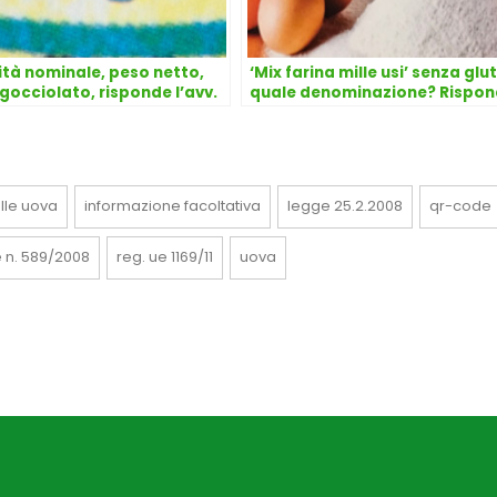
tà nominale, peso netto,
‘Mix farina mille usi’ senza glut
gocciolato, risponde l’avv.
quale denominazione? Rispo
 Dongo
l’avvocato Dario Dongo
lle uova
informazione facoltativa
legge 25.2.2008
qr-code
e n. 589/2008
reg. ue 1169/11
uova