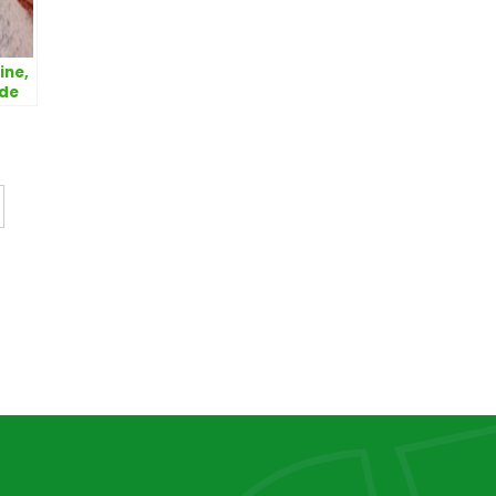
ine,
nde