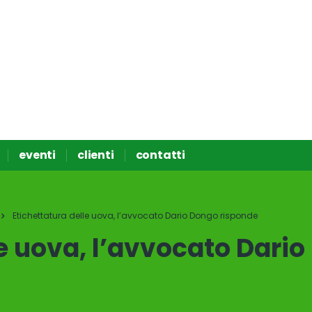
eventi
clienti
contatti
Etichettatura delle uova, l’avvocato Dario Dongo risponde
le uova, l’avvocato Dari