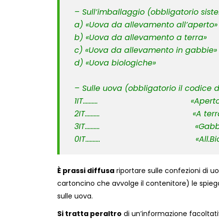
– Sull’imballaggio (obbligatorio sis
a) «Uova da allevamento all’aperto»
b) «Uova da allevamento a terra»
c) «Uova da allevamento in gabbie»
d) «Uova biologiche»
– Sulle uova (obbligatorio il codice 
1IT………. «Aperto
2IT………. «A terra
3IT………. «Gabbi
0IT………. «All.Bio»
È prassi diffusa
riportare sulle confezioni di u
cartoncino che avvolge il contenitore) le spie
sulle uova.
Si tratta peraltro
di un’informazione facoltati