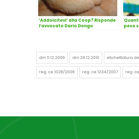
‘Addolcitevi’ alla Coop? Risponde
Quanti
l’avvocato Dario Dongo
peso s
Dario
dm 11.12.2009
dm 29.12.2010
etichettatura de
reg. ce 1028/2006
reg. ce 1234/2007
reg. c