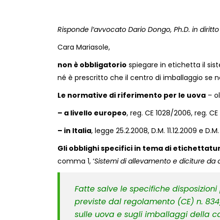
Risponde l’avvocato Dario Dongo, Ph.D. in dirit
Cara Mariasole,
non è obbligatorio
spiegare in etichetta il si
né è prescritto che il centro di imballaggio se n
Le normative di riferimento per le uova
– ol
– a livello europeo
, reg. CE 1028/2006, reg. C
– in Italia
, legge 25.2.2008, D.M. 11.12.2009 e D.M.
Gli obblighi specifici in tema di etichettatu
comma 1, ‘
Sistemi di allevamento e diciture da 
Fatte salve le specifiche disposizioni
previste dal regolamento (CE) n. 834
sulle uova e sugli imballaggi della ca