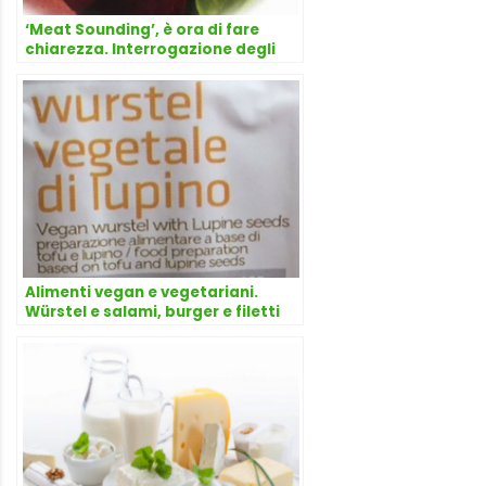
‘Meat Sounding’, è ora di fare
chiarezza. Interrogazione degli
on.li De Castro e La Via alla
Commissione europea
Alimenti vegan e vegetariani.
Würstel e salami, burger e filetti
vegetali? Denominazioni
fuorilegge