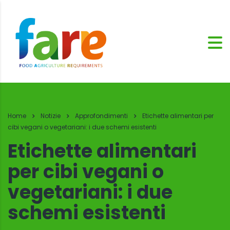
Home
Notizie
Approfondimenti
Etichette alimentari per
cibi vegani o vegetariani: i due schemi esistenti
Etichette alimentari
per cibi vegani o
vegetariani: i due
schemi esistenti