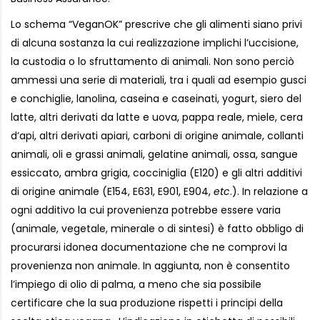
Lo schema “VeganOK” prescrive che gli alimenti siano privi
di alcuna sostanza la cui realizzazione implichi l’uccisione,
la custodia o lo sfruttamento di animali. Non sono perciò
ammessi una serie di materiali, tra i quali ad esempio gusci
e conchiglie, lanolina, caseina e caseinati, yogurt, siero del
latte, altri derivati da latte e uova, pappa reale, miele, cera
d’api, altri derivati apiari, carboni di origine animale, collanti
animali, oli e grassi animali, gelatine animali, ossa, sangue
essiccato, ambra grigia, cocciniglia (E120) e gli altri additivi
di origine animale (E154, E631, E901, E904,
etc
.). In relazione a
ogni additivo la cui provenienza potrebbe essere varia
(animale, vegetale, minerale o di sintesi) è fatto obbligo di
procurarsi idonea documentazione che ne comprovi la
provenienza non animale. In aggiunta, non è consentito
l’impiego di olio di palma, a meno che sia possibile
certificare che la sua produzione rispetti i principi della