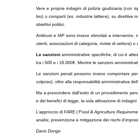
Vere e proprie indagini di polizia giudiziaria (con is
bio) o comparti (es. industrie lattiere), su direttive
obiettivi politici.
Antitrust e IAP sono invece stimolati a intervenire, 
utenti, associazioni di categoria, riviste di settore) 
Le sanzioni
amministrative specifiche, di cui è att
tra i 500 e i 18.000€.
Mentre l
e sanzioni amministrat
Le sanzioni penali possono invece comportare pen
colposo),
oltre al
la responsabilità amministrativa dell
Ma a
prescindere dall’esito di un procedimento pena
e dei benefici di legge, la sola attivazione di indagi
L’approccio di FARE (
‘Food & Agriculture Requireme
analisi, prevenzione e mitigazione dei rischi d’impre
Dario Dongo