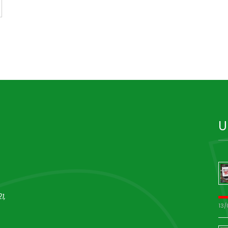
U
1,
13