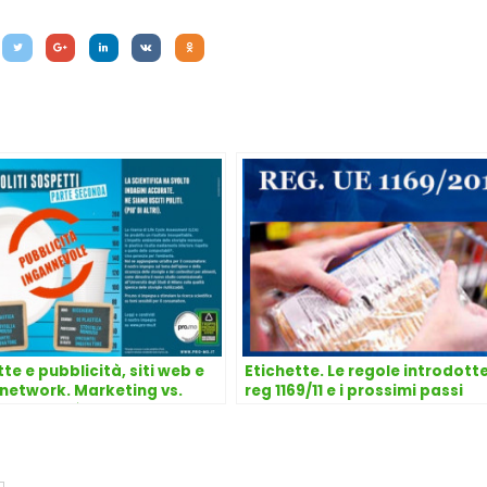
te e pubblicità, siti web e
Etichette. Le regole introdott
 network. Marketing vs.
reg 1169/11 e i prossimi passi
lo qualità, in cerca di
rio