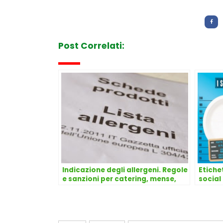
Letture:
794
Post Correlati:
Indicazione degli allergeni. Regole
Etichet
e sanzioni per catering, mense,
social
bar, pubblici esercizi
control
equilib