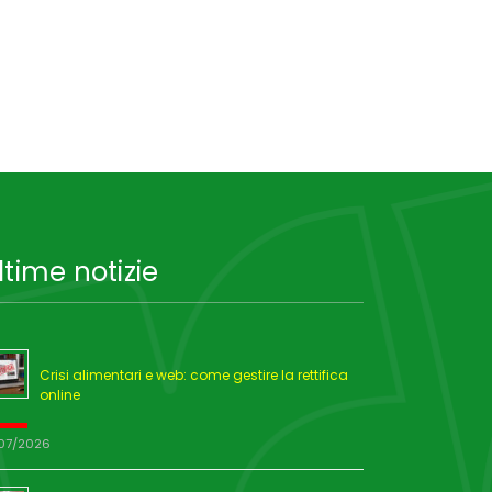
ltime notizie
Crisi alimentari e web: come gestire la rettifica
online
/07/2026