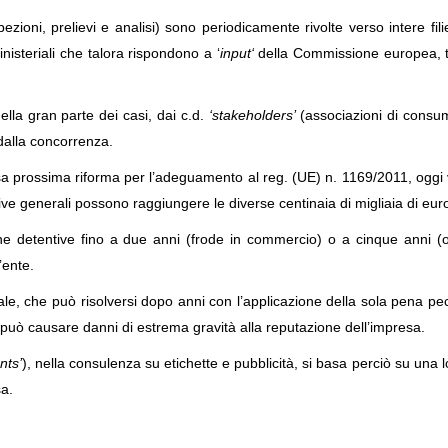
pezioni, prelievi e analisi) sono
periodicamente rivolte
verso intere fili
 ministeriali che talora rispondono a
‘
input
‘
della Commissione europea, t
nella gran parte dei casi, dai c.d.
‘stakeholders’
(associazioni di consum
o dalla concorrenza.
esa prossima riforma
per l’adeguamento al reg. (UE) n. 1169/2011
,
oggi
ive generali possono raggiungere le diverse
centinaia
di migliaia di eur
e detentive fino a due anni (frode in commercio) o a cinque anni (o
’ente.
le, che può risolversi dopo anni con l’applicazione della sola pena pe
ni può causare danni di estrema gravità alla reputazione dell’impresa.
nts’
), nella consulenza su etichette e pubblicità, si basa perciò su una l
sa.