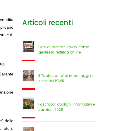
n vendita
Articoli recenti
pplicano
sui c.d.
Crisi alimentari e web: come
gestire la rettifica online
e),
 Garante
Il ‘fabbricante’ di imballaggi ai
sensi del PPWR
sanzione
Fast food: obblighi informativi e
sanzioni 2026
st
‘
delle
o, etc.).