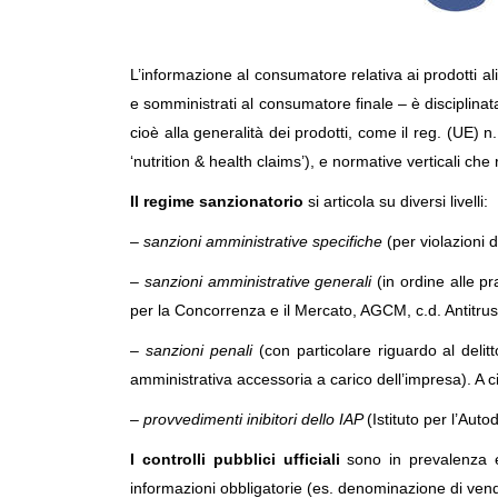
L’informazione al consumatore relativa ai prodotti al
e somministrati
al consumatore finale – è disciplina
cioè alla generalità dei prodotti, come il
reg.
(
UE
) n.
‘nutrition & health claims’)
,
e normative verticali che r
Il regime sanzionatorio
si articola su diversi livelli:
–
sanzioni amministrative specifiche
(per violazioni 
–
sanzioni amministrative generali
(in ordine alle pr
per la Concorrenza e il Mercato, AGCM, c.d. Antitrus
–
sanzioni penali
(con particolare riguardo al delit
amministrativa accessoria a carico dell’impresa).
A c
–
provvedimenti inibitori dell
o IAP
(
Istituto per l’Auto
I
controlli pubblici
ufficiali
sono
in prevalenza
informazioni obbligatorie (es. denominazione di ven