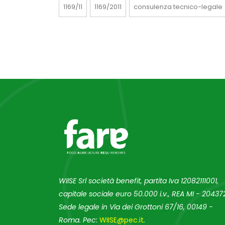
1169/11
1169/2011
consulenza tecnico-legale
WIISE Srl società benefit, partita Iva 12082111001,
capitale sociale euro 50.000 i.v., REA MI - 204372
Sede legale in Via dei Grottoni 67/16, 00149 -
Roma. Pec:
WIISE@pec.it
.