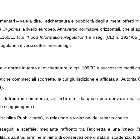
imentari – vale a dire,
l’
etichettatura e pubblicità degli alimenti
offerti i
ta
‘
in primis
‘
a livello europeo
. Attraverso normative orizzontali, che si a
1169/11
(c.d.
‘Food Information Regulation’
) e il reg. (CE) n. 1924/06 (
egolano i diversi settori merceologici.
delle norme in tema di etichettatura, d.lgs. 109/92 e successive modifich
atiche commerciali scorrette, la cui giurisdizione è affidata all’Autorità
t),
to di frode in commercio, art. 515 c.p., dal quale può derivare una 
iò si aggiungono i
disciplina Pubblicitaria
)
, in relazione a violazioni del relativo codice.
eseguiti a scaffale, mediante raffronto tra l’etichetta e una
‘
check li
dita, quantità, termine minimo di conservazione
o data di scadenza
, lott