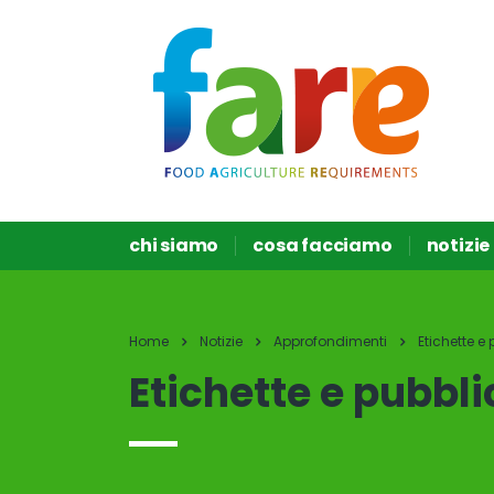
chi siamo
cosa facciamo
notizie
Home
Notizie
Approfondimenti
Etichette e
Etichette e pubbli