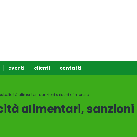
eventi
clienti
contatti
 pubblicità alimentari, sanzioni e rischi d’impresa
cità alimentari, sanzioni