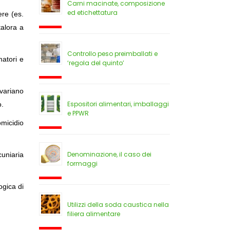
Carni macinate, composizione
ed etichettatura
ere (es.
alora a
Controllo peso preimballati e
atori e
‘regola del quinto’
variano
Espositori alimentari, imballaggi
o.
e PPWR
micidio
Denominazione, il caso dei
cuniaria
formaggi
ogica di
Utilizzi della soda caustica nella
filiera alimentare