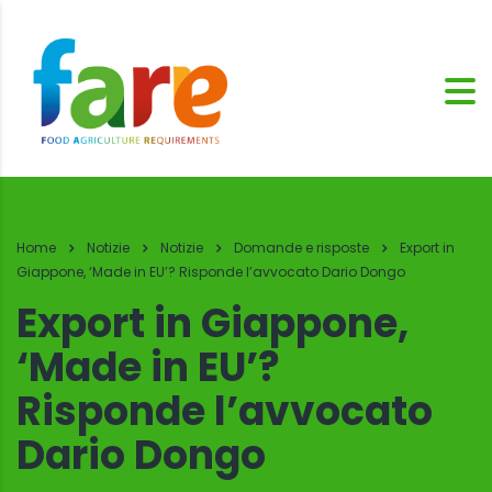
Home
Notizie
Notizie
Domande e risposte
Export in
Giappone, ‘Made in EU’? Risponde l’avvocato Dario Dongo
Export in Giappone,
‘Made in EU’?
Risponde l’avvocato
Dario Dongo