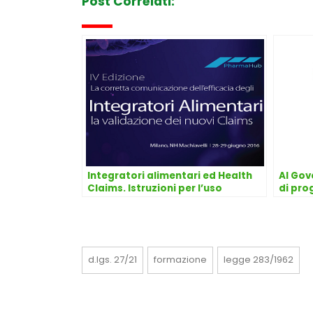
Post Correlati:
Integratori alimentari ed Health
Al Gov
Claims. Istruzioni per l’uso
di pro
agro-
d.lgs. 27/21
formazione
legge 283/1962