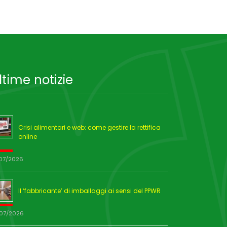
ltime notizie
Crisi alimentari e web: come gestire la rettifica
online
/07/2026
Il ‘fabbricante’ di imballaggi ai sensi del PPWR
/07/2026