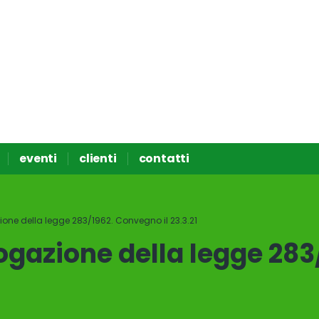
eventi
clienti
contatti
azione della legge 283/1962. Convegno il 23.3.21
brogazione della legge 28