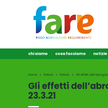
chi siamo
cosa facciamo
notizie
Home
Notizie
Notizie
Gli effetti dell’abrog
Gli effetti dell’a
23.3.21