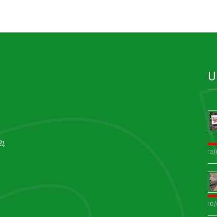
U
1,
13
10