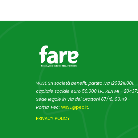
WIISE Srl società benefit, partita Iva 12082111001,
capitale sociale euro 50.000 i.v., REA MI - 204372
Sede legale in Via dei Grottoni 67/16, 00149 -
Roma. Pec:
WIISE@pec.it
.
PRIVACY POLICY