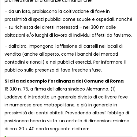
proliferazione di ordinanze comunali che:
– da un lato, proibiscono la coltivazione di fave in
prossimità di spazi pubblici come scuole e ospedali, nonché
– su richiesta dei diretti interessati – nei 300 m dalle
abitazioni e/o luoghi di lavoro di individui affetti da favismo,
– dall’altro, impongono l’affissione di cartelli nei locali di
vendita (anche all’aperto, come i banchi dei mercati
contadini e rionali) e nei pubblici esercizi. Per informare il
pubblico sulla presenza di fave fresche sfuse.
Si cita ad esempio l’ordinanza del Comune di Roma
,
16.3.10 n. 75, a firma dell’allora sindaco Alemanno. (1)
Laddove è introdotto un generale divieto di coltivare fave
in numerose aree metropolitane, e più in generale in
prossimità dei centri abitati. Prevedendo altresì l’obbligo di
posizionare bene in vista ‘un cartello di dimensioni minime
di cm. 30 x 40 con la seguente dicitura: