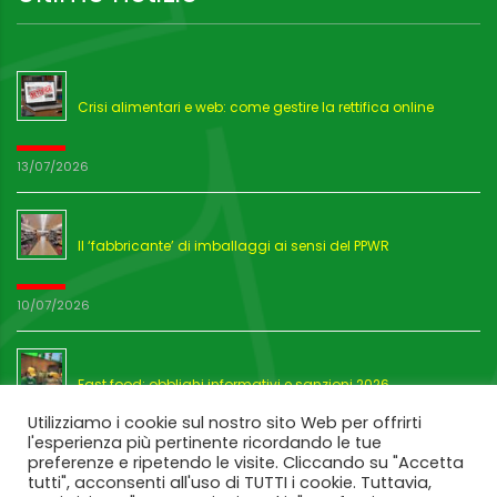
Crisi alimentari e web: come gestire la rettifica online
13/07/2026
Il ‘fabbricante’ di imballaggi ai sensi del PPWR
10/07/2026
Fast food: obblighi informativi e sanzioni 2026
Utilizziamo i cookie sul nostro sito Web per offrirti
l'esperienza più pertinente ricordando le tue
03/07/2026
preferenze e ripetendo le visite. Cliccando su "Accetta
tutti", acconsenti all'uso di TUTTI i cookie. Tuttavia,