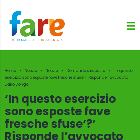
Home
Notizie
Notizie
Domande e risposte
‘In questo
esercizio sono esposte fave fresche sfuse’?’ Risponde l’avvocato
Dario Dongo
‘In questo esercizio
sono esposte fave
fresche sfuse’?’
Risponde l’avvocato