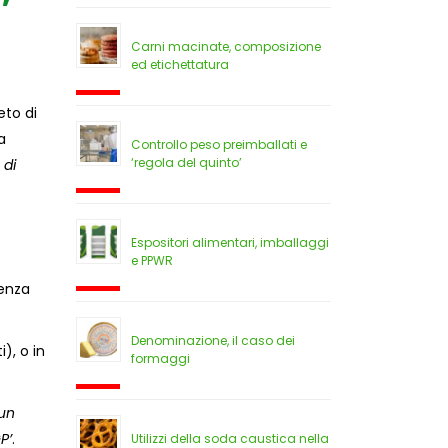
Carni macinate, composizione
ed etichettatura
eto di
a
Controllo peso preimballati e
‘regola del quinto’
 di
Espositori alimentari, imballaggi
e PPWR
Senza
Denominazione, il caso dei
i), o in
formaggi
sun
P’
.
Utilizzi della soda caustica nella