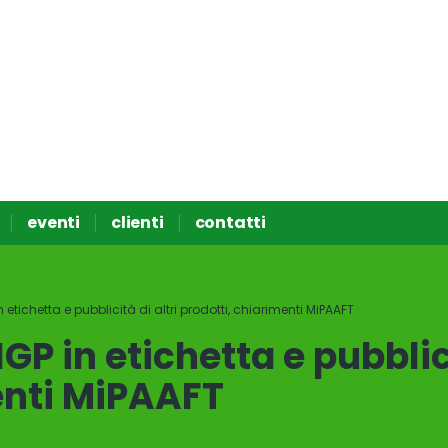
eventi
clienti
contatti
n etichetta e pubblicità di altri prodotti, chiarimenti MiPAAFT
GP in etichetta e pubblici
enti MiPAAFT