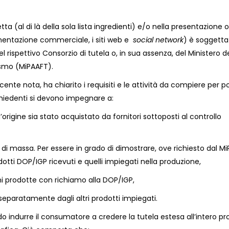
ta (al di là della sola lista ingredienti) e/o nella presentazione o
umentazione commerciale, i siti web e
social network
) è soggetta
 rispettivo Consorzio di tutela o, in sua assenza, del Ministero de
rismo (MiPAAFT).
ecente nota, ha chiarito i requisiti e le attività da compiere per p
ichiedenti si devono impegnare a:
rigine sia stato acquistato da fornitori sottoposti al controllo
i di massa. Per essere in grado di dimostrare, ove richiesto dal M
dotti DOP/IGP ricevuti e quelli impiegati nella produzione,
ni prodotte con richiamo alla DOP/IGP,
separatamente dagli altri prodotti impiegati.
 indurre il consumatore a credere la tutela estesa all’intero pr