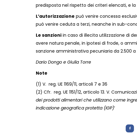
predisposta nel rispetto dei criteri elencati, e l
L’autorizzazione
può venire concessa esclusiv
può venire ceduta a terzi, neanche in sub-con
Le sanzioni
in caso di illecita utilizzazione di
avere natura penale, in ipotesi di frode, o ammini
sanzione amministrativa pecuniaria da 2.500 a 6.
Dario Dongo e Giulia Torre
Note
(1) V. reg. UE 1169/11, articoli 7 e 36
(2) Cfr. reg. UE 1151/12, articolo 13. V. Comuni
dei prodotti alimentari che utilizzano come ingr
indicazione geografica protetta (IGP)
’
Letture:
1.763