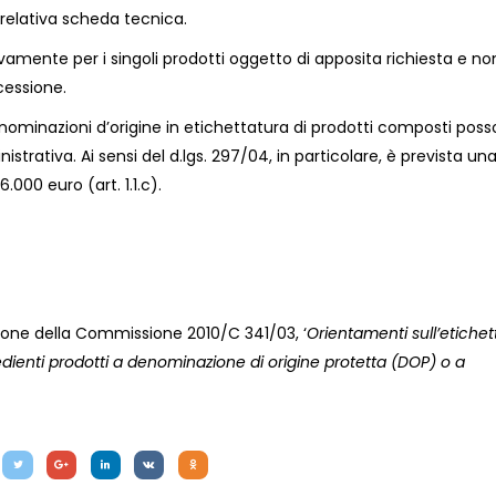
a relativa scheda tecnica.
amente per i singoli prodotti oggetto di apposita richiesta e n
cessione.
 denominazioni d’origine in etichettatura di prodotti composti pos
strativa. Ai sensi del d.lgs. 297/04, in particolare, è prevista un
000 euro (art. 1.1.c).
cazione della Commissione 2010/C 341/03, ‘
Orientamenti sull’etichet
edienti prodotti a denominazione di origine protetta (DOP) o a