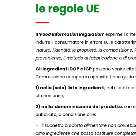
le regole UE
Il ‘
Food Information Regulation
’
esprime i crite
indurre il consumatore in errore sulle caratteri
‘
natura, l’identità, le proprietà, la composizione, 
provenienza, il metodo di fabbricazione o di pr
Gli ingredienti DOP e IGP
possono venire citati
Commissione europea in apposite Linee guida –
1) nella (sola) lista ingredienti
, nel rispetto 
ulteriori oneri,
2) nella denominazione del prodotto
, o in 
pubblicità, a condizione che:
– ‘
il suddetto prodotto alimentare non dovrebb
altro ingrediente che possa sostituire completa