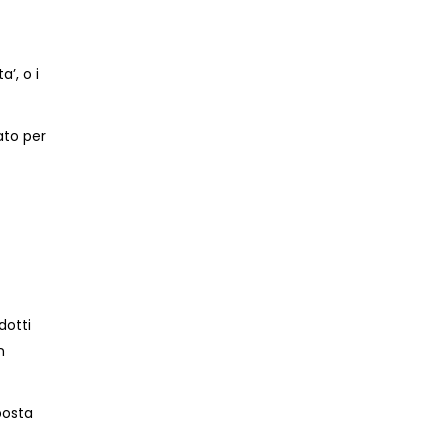
’, o i
ato per
dotti
n
posta