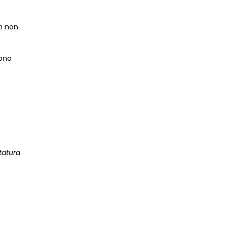
on non
sono
a
tatura