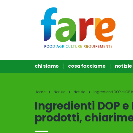
chi siamo
cosa facciamo
notizie
Home
Notizie
Notizie
Ingredienti DOP e IGP i
Ingredienti DOP e I
prodotti, chiarim