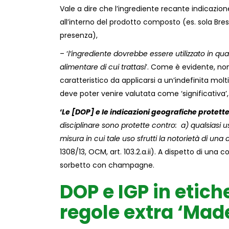
Vale a dire che l’ingrediente recante indicazion
all’interno del prodotto composto (es. sola Bresa
presenza),
– ‘
l’ingrediente dovrebbe essere utilizzato in qua
alimentare di cui trattasi
’. Come è evidente, non
caratteristico da applicarsi a un’indefinita molt
deve poter venire valutata come ‘significativa’
‘
Le [DOP] e le indicazioni geografiche protette 
disciplinare sono protette contro: a) qualsiasi 
misura in cui tale uso sfrutti la notorietà di un
1308/13, OCM, art. 103.2.a.ii). A dispetto di una
sorbetto con champagne.
DOP e IGP in etich
regole extra ‘Made