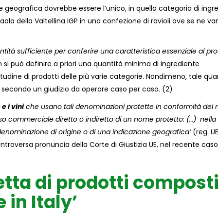
e geografica dovrebbe essere l’unico, in quella categoria di ingre
ola della Valtellina IGP in una confezione di ravioli ove se ne van
ntità sufficiente per conferire una caratteristica essenziale al pr
 si può definire a priori una quantità minima di ingrediente
itudine di prodotti delle più varie categorie. Nondimeno, tale qua
, secondo un giudizio da operare caso per caso. (2)
e i vini
che usano tali denominazioni protette in conformità del r
uso commerciale diretto o indiretto di un nome protetto: (…) nella
a denominazione di origine o di una indicazione geografica’
(reg. U
 controversa pronuncia della Corte di Giustizia UE, nel recente caso
etta di prodotti composti
 in Italy’