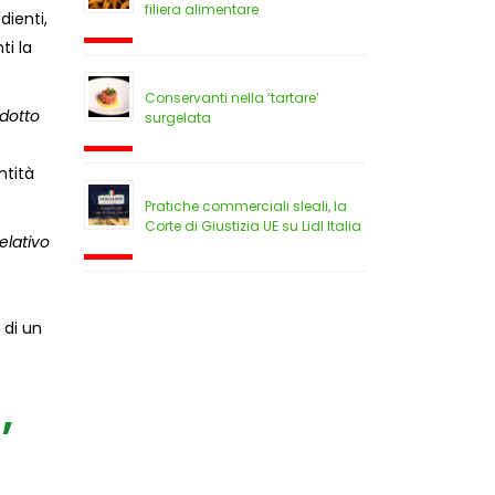
filiera alimentare
dienti,
ti la
Conservanti nella ‘tartare’
odotto
surgelata
ntità
Pratiche commerciali sleali, la
Corte di Giustizia UE su Lidl Italia
elativo
E
 di un
,