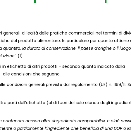
ri generali di lealtà delle pratiche commerciali nei termini di divi
stiche del prodotto alimentare. In particolare per quanto attiene 
la quantità, la durata di conservazione, il paese d’origine o il luogo
oduzione
’. (1)
 in etichetta di altri prodotti – secondo quanto indicato dalla
 alle condizioni che seguono:
delle condizioni generali previste dal regolamento (UE) n. 1169/11. 
altre parti dell’etichetta (al di fuori del solo elenco degli ingredient
e contenere nessun altro «ingrediente comparabile», e cioè nes
mente o parzialmente l’ingrediente che beneficia di una DOP o IG