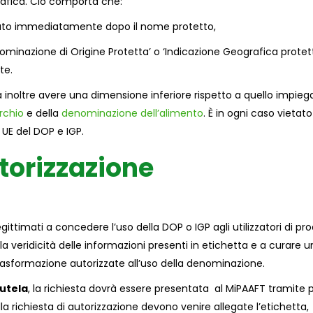
rafica. Ciò comporta che:
locato immediatamente dopo il nome protetto,
ominazione di Origine Protetta’ o ‘Indicazione Geografica protetta
te.
vrà inoltre avere una dimensione inferiore rispetto a quello impieg
rchio
e della
denominazione dell’alimento
. È in ogni caso vietato
 UE del DOP e IGP.
torizzazione
gittimati a concedere l’uso della DOP o IGP agli utilizzatori di pro
la veridicità delle informazioni presenti in etichetta e a curare u
rasformazione autorizzate all’uso della denominazione.
tutela
, la richiesta dovrà essere presentata al MiPAAFT tramite 
a richiesta di autorizzazione devono venire allegate l’etichetta,