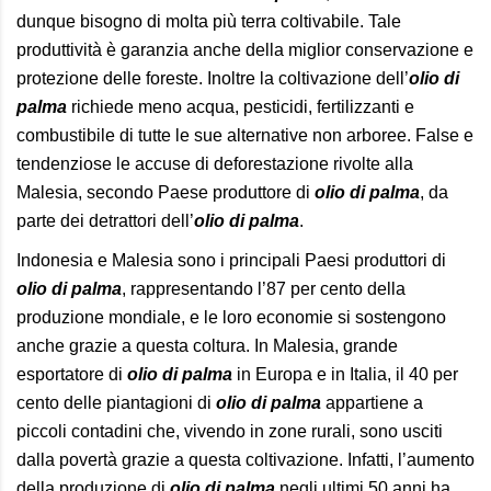
dunque bisogno di molta più terra coltivabile. Tale
produttività è garanzia anche della miglior conservazione e
protezione delle foreste. Inoltre la coltivazione dell’
olio
di
palma
richiede meno acqua, pesticidi, fertilizzanti e
combustibile di tutte le sue alternative non arboree. False e
tendenziose le accuse di deforestazione rivolte alla
Malesia, secondo Paese produttore di
olio di
palma
, da
parte dei detrattori dell’
olio di palma
.
Indonesia e Malesia sono i principali Paesi produttori di
olio di palma
, rappresentando l’87 per cento della
produzione mondiale, e le loro economie si sostengono
anche grazie a questa coltura. In Malesia, grande
esportatore di
olio di
palma
in Europa e in Italia, il 40 per
cento delle piantagioni di
olio di palma
appartiene a
piccoli contadini che, vivendo in zone rurali, sono usciti
dalla povertà grazie a questa coltivazione. Infatti, l’aumento
della produzione di
olio di palma
negli ultimi 50 anni ha