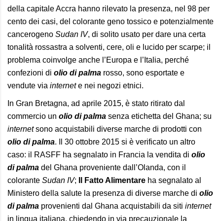
della capitale Accra hanno rilevato la presenza, nel 98 per
cento dei casi, del colorante geno tossico e potenzialmente
cancerogeno
Sudan IV
, di solito usato per dare una certa
tonalità rossastra a solventi, cere, oli e lucido per scarpe; il
problema coinvolge anche l’Europa e l’Italia, perché
confezioni di
olio di palma
rosso, sono esportate e
vendute via
internet
e nei negozi etnici.
In Gran Bretagna, ad aprile 2015, è stato ritirato dal
commercio un
olio di palma
senza etichetta del Ghana; su
internet
sono acquistabili diverse marche di prodotti con
olio di palma
. Il 30 ottobre 2015 si è verificato un altro
caso: il RASFF ha segnalato in Francia la vendita di
olio
di
palma
del Ghana proveniente dall’Olanda, con il
colorante
Sudan IV
;
Il Fatto Alimentare
ha segnalato al
Ministero della salute la presenza di diverse marche di
olio
di palma
provenienti dal Ghana acquistabili da siti
internet
in lingua italiana, chiedendo in via precauzionale la