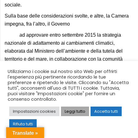
sociale.
Sulla base delle considerazioni svolte, e altre, la Camera
impegna, fra l’altro, il Governo
ad approvare entro settembre 2015 la strategia
nazionale di adattamento ai cambiamenti climatici,
elaborata dal Ministero dell’ambiente e della tutela del
territorio e del mare, in collaborazione con la comunità
scientifica nazionale, procedendo immediatamente con la
Utilizziamo i cookie sul nostro sito Web per offrirti
definizione di un piano nazionale di adattamento ai
l'esperienza più pertinente ricordando le tue
preferenze e ripetendo le visite. Cliccando su "Accetta
cambiamenti climatici, che ne recepisca le indicazioni
tutti", acconsenti all'uso di TUTTI i cookie. Tuttavia,
definendone priorità, tempistiche e impegni di spesa;
puoi visitare "Impostazioni cookie" per fornire un
consenso controllato.
a promuovere politiche di limitazione all’agricoltura
intensiva che contribuisce ad aggravare l’inquinamento
Impostazioni cookies
Leggi tutto
Accetta tutti
idrico da fonti puntuali e non puntuali, posto che
Rifiuta tutti
sostenendo invece politiche volte alla corretta
Translate »
combinazione d’incentivi all’agro-ecologia, norme di legge