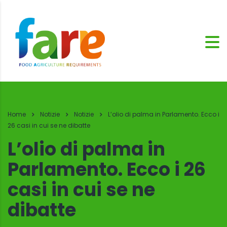
Home
Notizie
Notizie
L’olio di palma in Parlamento. Ecco i
26 casi in cui se ne dibatte
L’olio di palma in
Parlamento. Ecco i 26
casi in cui se ne
dibatte