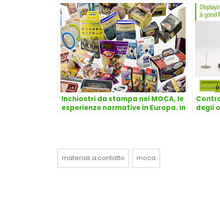
Inchiostri da stampa nei MOCA, le
Control
esperienze normative in Europa. In
degli 
attesa di regole comuni
preann
materiali a contatto
moca