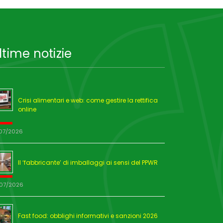
ltime notizie
Crisi alimentari e web: come gestire la rettifica
online
/07/2026
Il ‘fabbricante’ di imballaggi ai sensi del PPWR
/07/2026
Fast food: obblighi informativi e sanzioni 2026