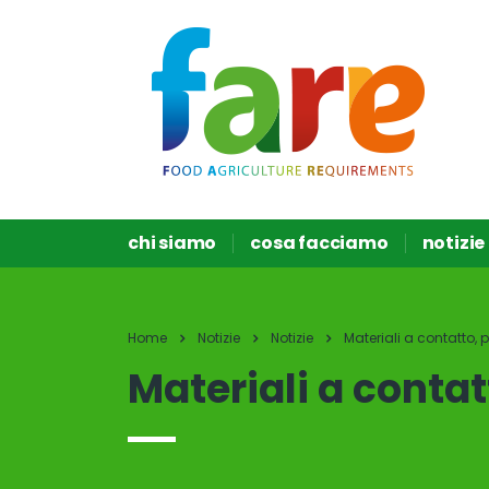
chi siamo
cosa facciamo
notizie
Home
Notizie
Notizie
Materiali a contatto, 
Materiali a contat