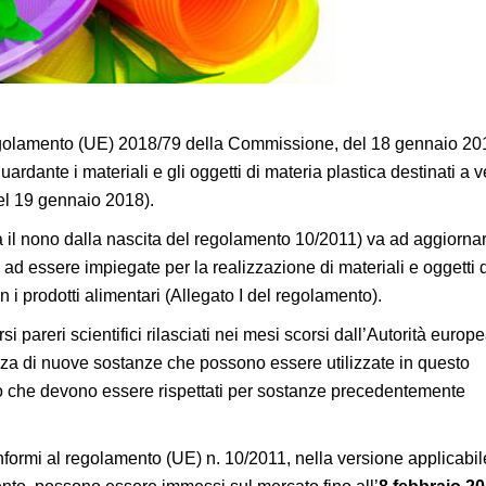
 regolamento (UE) 2018/79 della Commissione, del 18 gennaio 20
ardante i materiali e gli oggetti di materia plastica destinati a v
del 19 gennaio 2018).
 il nono dalla nascita del regolamento 10/2011) va ad aggiorna
ad essere impiegate per la realizzazione di materiali e oggetti 
n i prodotti alimentari (Allegato I del regolamento).
rsi pareri scientifici rilasciati nei mesi scorsi dall’Autorità europ
zza di nuove sostanze che possono essere utilizzate in questo
o che devono essere rispettati per sostanze precedentemente
formi al regolamento (UE) n. 10/2011, nella versione applicabil