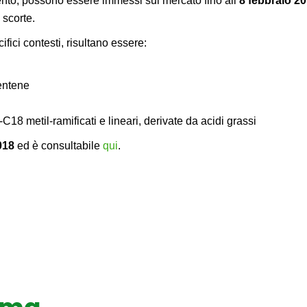
ento, possono essere immessi sul mercato fino all’
8 febbraio 2
 scorte.
ecifici contesti, risultano essere:
entene
 metil-ramificati e lineari, derivate da acidi grassi
2018
ed è consultabile
qui
.