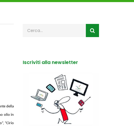
Iscriviti alla newsletter
nte della
o olio in
o”, “Cirio