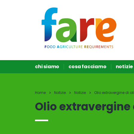
chi siamo
cosa facciamo
notizie
Home
Notizie
Notizie
Olio extravergine di ol
Olio extravergine 