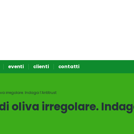
eventi
clienti
contatti
iva irregolare. Indaga l’Antitrust
di oliva irregolare. Indag