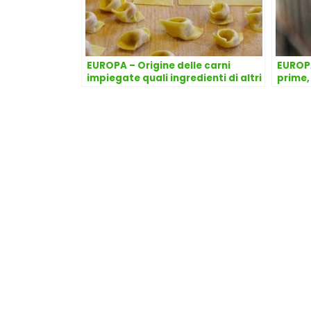
EUROPA – Origine delle carni
EUROPA
impiegate quali ingredienti di altri
prime,
prodotti
manten