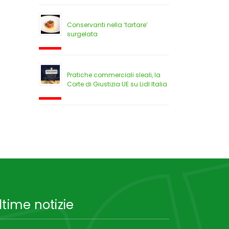
Conservanti nella ‘tartare’
surgelata
Pratiche commerciali sleali, la
Corte di Giustizia UE su Lidl Italia
ltime notizie