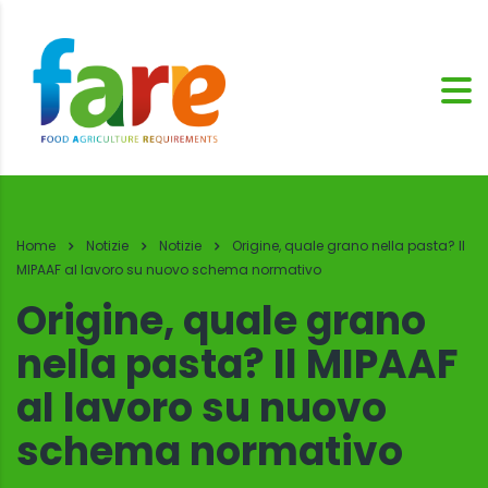
Home
Notizie
Notizie
Origine, quale grano nella pasta? Il
MIPAAF al lavoro su nuovo schema normativo
Origine, quale grano
nella pasta? Il MIPAAF
al lavoro su nuovo
schema normativo