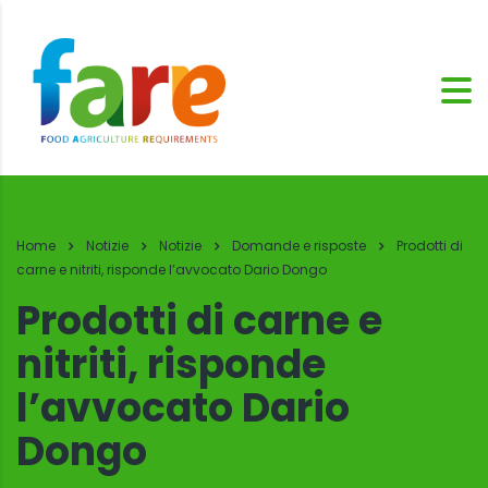
Home
Notizie
Notizie
Domande e risposte
Prodotti di
carne e nitriti, risponde l’avvocato Dario Dongo
Prodotti di carne e
nitriti, risponde
l’avvocato Dario
Dongo