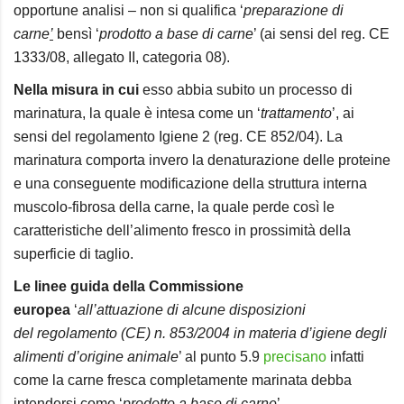
opportune analisi – non si qualifica ‘
preparazione di
carne
’
bensì ‘
prodotto a base di carne
’ (ai sensi del reg. CE
1333/08, allegato II, categoria 08).
Nella misura in cui
esso abbia subito un processo di
marinatura, la quale è intesa come un ‘
trattamento
’, ai
sensi del regolamento Igiene 2 (reg. CE 852/04). La
marinatura comporta invero la denaturazione delle proteine
e una conseguente modificazione della struttura interna
muscolo-fibrosa della carne, la quale perde così le
caratteristiche dell’alimento fresco in prossimità della
superficie di taglio.
Le linee guida della Commissione
europea
‘
all’attuazione di alcune disposizioni
del regolamento (CE) n. 853/2004 in materia d’igiene degli
alimenti d’origine animale
’ al punto 5.9
precisano
infatti
come la carne fresca completamente marinata debba
.
intendersi come ‘
prodotto a base di carne
’