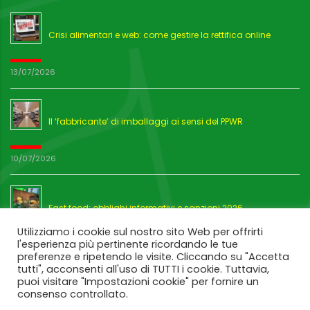
Crisi alimentari e web: come gestire la rettifica online
13/07/2026
Il ‘fabbricante’ di imballaggi ai sensi del PPWR
10/07/2026
Fast food: obblighi informativi e sanzioni 2026
Utilizziamo i cookie sul nostro sito Web per offrirti
l'esperienza più pertinente ricordando le tue
03/07/2026
preferenze e ripetendo le visite. Cliccando su "Accetta
tutti", acconsenti all'uso di TUTTI i cookie. Tuttavia,
puoi visitare "Impostazioni cookie" per fornire un
consenso controllato.