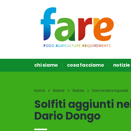
chi siamo
cosa facciamo
notizie
Home
Notizie
Notizie
Domande e risposte
Solfiti aggiunti 
Dario Dongo