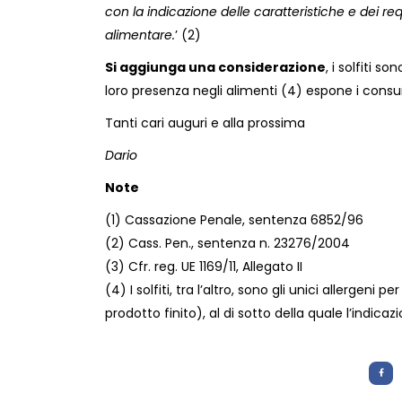
con la indicazione delle caratteristiche e dei req
alimentare.
’ (2)
Si aggiunga una considerazione
, i solfiti s
loro presenza negli alimenti (4) espone i consum
Tanti cari auguri e alla prossima
Dario
Note
(1) Cassazione Penale, sentenza 6852/96
(2) Cass. Pen., sentenza n. 23276/2004
(3) Cfr. reg. UE 1169/11, Allegato II
(4) I solfiti, tra l’altro, sono gli unici allergeni 
prodotto finito), al di sotto della quale l’indica
Letture:
989