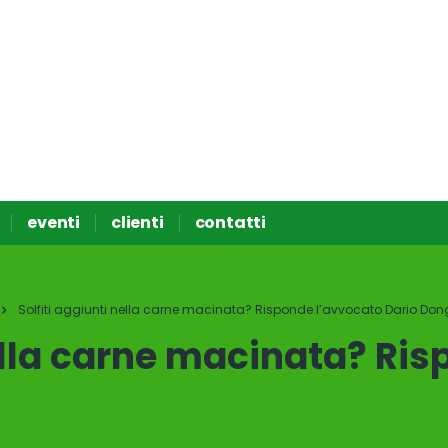
eventi
clienti
contatti
Solfiti aggiunti nella carne macinata? Risponde l’avvocato Dario Do
nella carne macinata? Ri