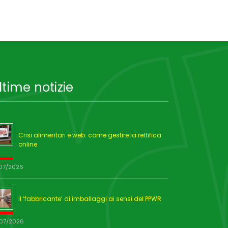
ltime notizie
Crisi alimentari e web: come gestire la rettifica
online
/07/2026
Il ‘fabbricante’ di imballaggi ai sensi del PPWR
/07/2026