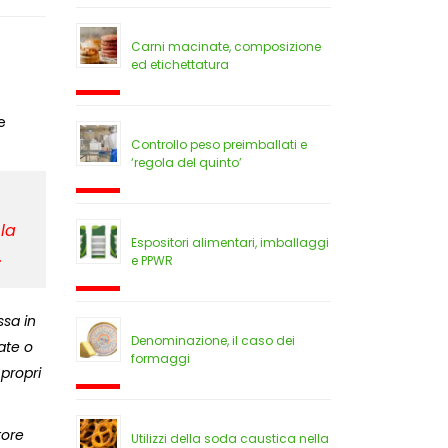
Carni macinate, composizione
ed etichettatura
e
Controllo peso preimballati e
‘regola del quinto’
la
Espositori alimentari, imballaggi
.
e PPWR
sa in
Denominazione, il caso dei
ate o
formaggi
propri
tore
Utilizzi della soda caustica nella