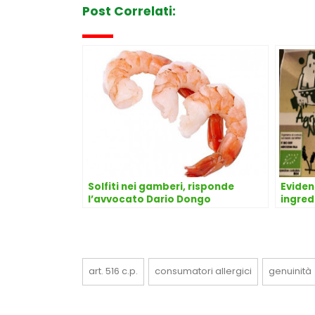
Post Correlati:
Solfiti nei gamberi, risponde
Eviden
l’avvocato Dario Dongo
ingredi
etiche
Dario
art. 516 c.p.
consumatori allergici
genuinità