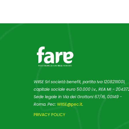
WIISE Srl società benefit, partita Iva 12082111001,
capitale sociale euro 50.000 i.v., REA MI - 204372
Sede legale in Via dei Grottoni 67/16, 00149 -
Roma. Pec:
WIISE@pec.it
.
PRIVACY POLICY