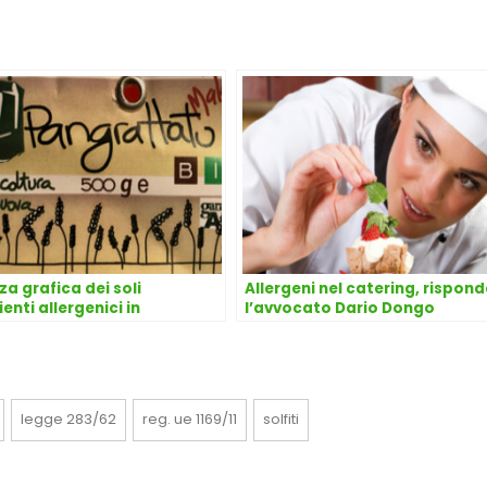
za grafica dei soli
Allergeni nel catering, rispond
enti allergenici in
l’avvocato Dario Dongo
tta. Risponde l’avvocato
 Dongo
legge 283/62
reg. ue 1169/11
solfiti