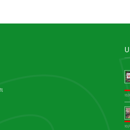
U
1,
13
10