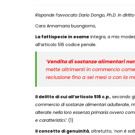
Risponde l’avvocato Dario Dongo, Ph.D. in dirit
Cara Annamaria buongiorno,
La fattispecie in esame
integra, a mio modesto
all’articolo 516 codice penale.
‘
Vendita di sostanze alimentari n
mette altrimenti in commercio come 
reclusione fino a sei mesi o con la mu
Il delitto di cui all’articolo 516 c.p.
, secondo g
commercio di sostanze alimentari adulterate, m
alterate nella loro essenza primaria ovvero com
e caratteristici.
’ (1)
Il concetto di genuinità
, oltretutto, ‘
non è sol