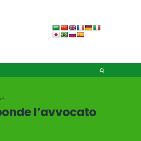
ngo
sponde l’avvocato