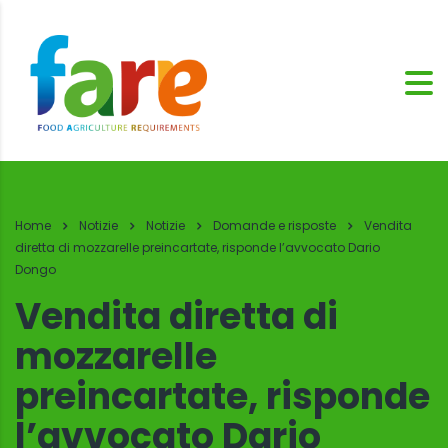
Home
Notizie
Notizie
Domande e risposte
Vendita
diretta di mozzarelle preincartate, risponde l’avvocato Dario
Dongo
Vendita diretta di
mozzarelle
preincartate, risponde
l’avvocato Dario