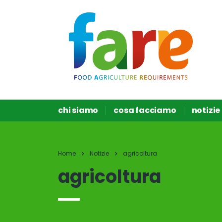
chi siamo
cosa facciamo
notizie
Home
Notizie
agricoltura
agricoltura