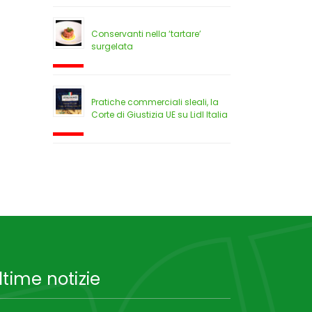
Conservanti nella ‘tartare’
surgelata
Pratiche commerciali sleali, la
Corte di Giustizia UE su Lidl Italia
ltime notizie