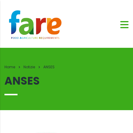
Home
Notizie
ANSES
ANSES