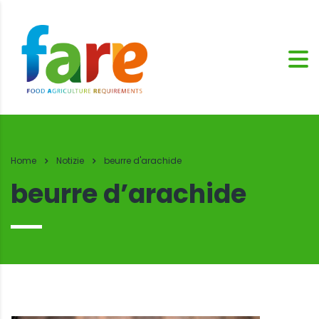
Home
Notizie
beurre d'arachide
beurre d’arachide