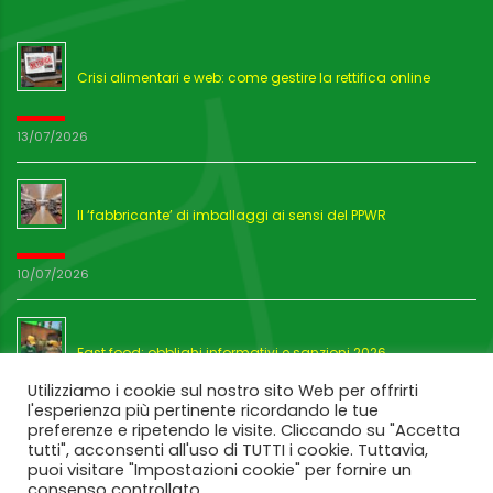
Crisi alimentari e web: come gestire la rettifica online
13/07/2026
Il ‘fabbricante’ di imballaggi ai sensi del PPWR
10/07/2026
Fast food: obblighi informativi e sanzioni 2026
Utilizziamo i cookie sul nostro sito Web per offrirti
l'esperienza più pertinente ricordando le tue
03/07/2026
preferenze e ripetendo le visite. Cliccando su "Accetta
tutti", acconsenti all'uso di TUTTI i cookie. Tuttavia,
puoi visitare "Impostazioni cookie" per fornire un
consenso controllato.