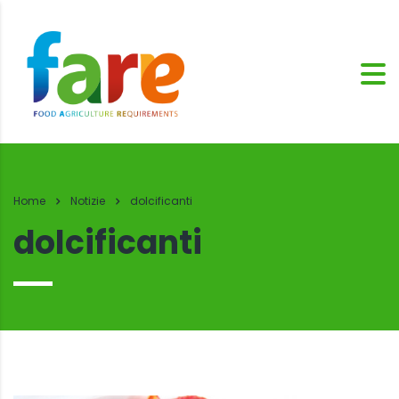
Home
Notizie
dolcificanti
dolcificanti