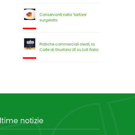
Conservanti nella ‘tartare’
surgelata
Pratiche commerciali sleali, la
Corte di Giustizia UE su Lidl Italia
ltime notizie