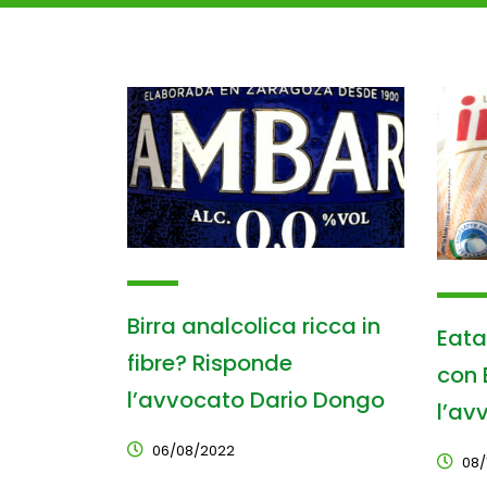
Birra analcolica ricca in
Eatal
fibre? Risponde
con 
l’avvocato Dario Dongo
l’av
06/08/2022
08/