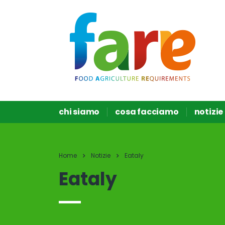
chi siamo
cosa facciamo
notizie
Home
Notizie
Eataly
Eataly