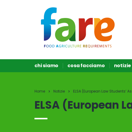
chi siamo
cosa facciamo
notizie
Home
Notizie
ELSA (European Law Students’ As
ELSA (European L