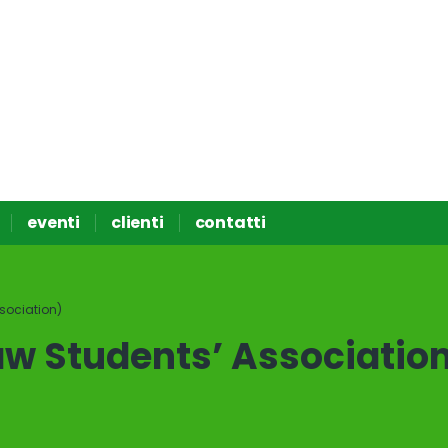
eventi
clienti
contatti
sociation)
aw Students’ Associatio