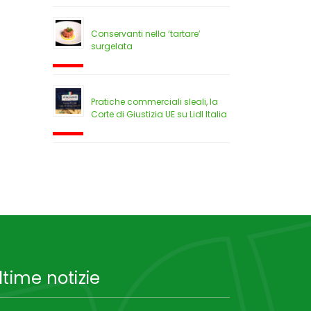
Conservanti nella ‘tartare’
surgelata
Pratiche commerciali sleali, la
Corte di Giustizia UE su Lidl Italia
ltime notizie