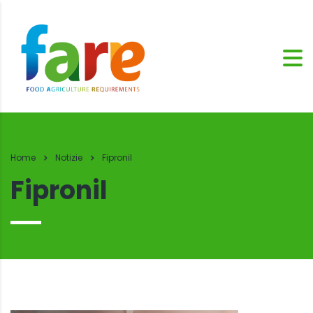
Home
Notizie
Fipronil
Fipronil