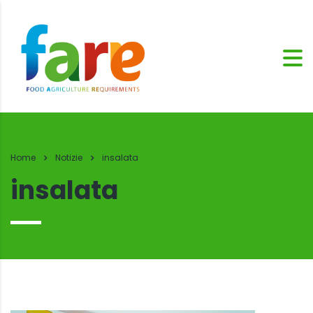
Home
Notizie
insalata
insalata