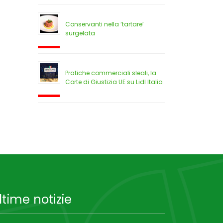
Conservanti nella ‘tartare’
surgelata
Pratiche commerciali sleali, la
Corte di Giustizia UE su Lidl Italia
ltime notizie