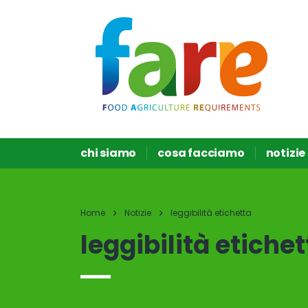
chi siamo
cosa facciamo
notizie
Home
Notizie
leggibilità etichetta
leggibilità etiche