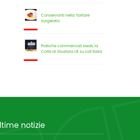
Conservanti nella ‘tartare’
surgelata
Pratiche commerciali sleali, la
Corte di Giustizia UE su Lidl Italia
ltime notizie