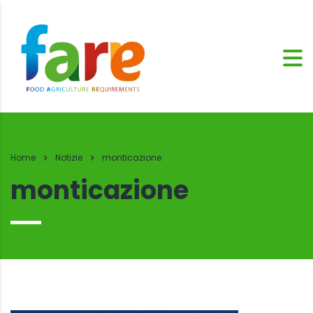
Home
Notizie
monticazione
monticazione