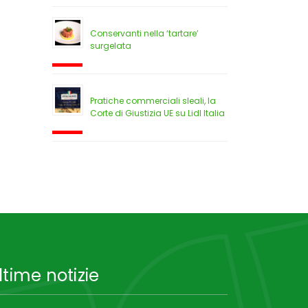
Conservanti nella ‘tartare’
surgelata
Pratiche commerciali sleali, la
Corte di Giustizia UE su Lidl Italia
ltime notizie