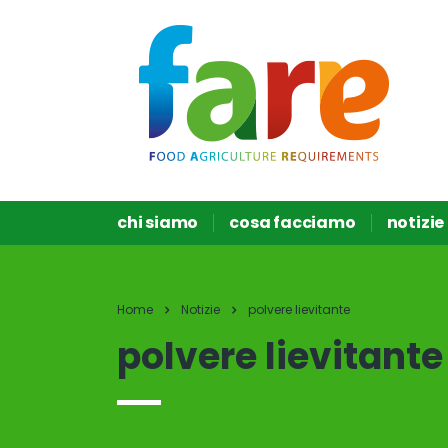
chi siamo
cosa facciamo
notizie
Home
Notizie
polvere lievitante
polvere lievitante