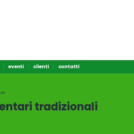
eventi
clienti
contatti
ali
ntari tradizionali