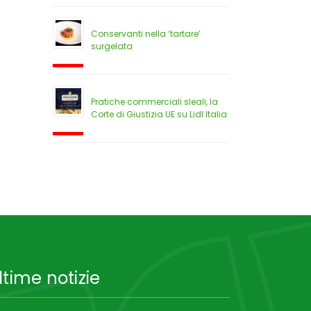
Conservanti nella ‘tartare’
surgelata
Pratiche commerciali sleali, la
Corte di Giustizia UE su Lidl Italia
ltime notizie