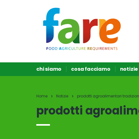
chi siamo
cosa facciamo
notizie
Home
Notizie
prodotti agroalimentari tradizion
prodotti agroalime