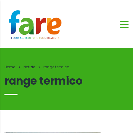
Home
Notizie
range termico
range termico