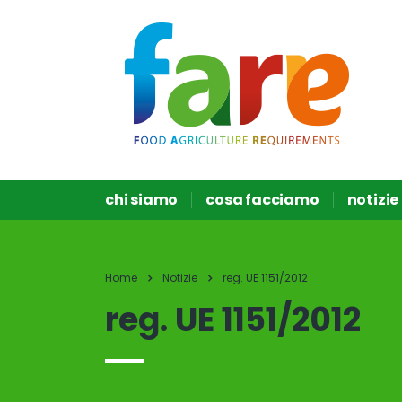
chi siamo
cosa facciamo
notizie
Home
Notizie
reg. UE 1151/2012
reg. UE 1151/2012