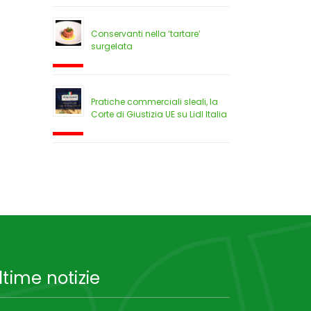
Conservanti nella ‘tartare’
surgelata
Pratiche commerciali sleali, la
Corte di Giustizia UE su Lidl Italia
ltime notizie