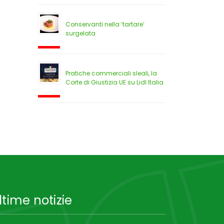
Conservanti nella ‘tartare’
surgelata
Pratiche commerciali sleali, la
Corte di Giustizia UE su Lidl Italia
ltime notizie