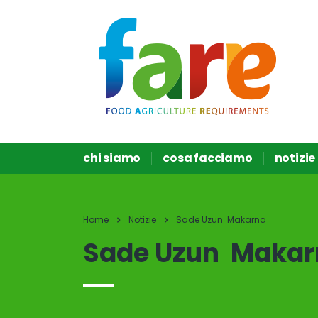
chi siamo
cosa facciamo
notizie
Home
Notizie
Sade Uzun Makarna
Sade Uzun Makar