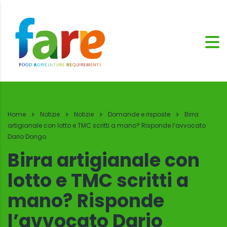
Home
Notizie
Notizie
Domande e risposte
Birra
artigianale con lotto e TMC scritti a mano? Risponde l’avvocato
Dario Dongo
Birra artigianale con
lotto e TMC scritti a
mano? Risponde
l’avvocato Dario