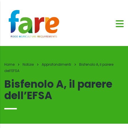
Home
Notizie
Approfondimenti
Bisfenolo A, il parere
dell’EFSA
Bisfenolo A, il parere
dell’EFSA