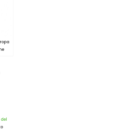
uropa
one
i
 del
to