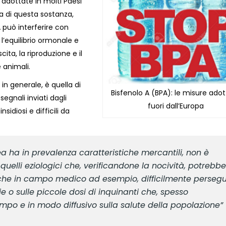
 adottate in molti Paesi
ra di questa sostanza,
 può interferire con
o l’equilibrio ormonale e
ita, la riproduzione e il
 animali.
 in generale, è quella di
Bisfenolo A (BPA): le misure ado
egnali inviati dagli
fuori dall’Europa
sidiosi e difficili da
a ha in prevalenza caratteristiche mercantili, non è
uelli eziologici che, verificandone la nocività, potrebb
anche in campo medico ad esempio, difficilmente perseg
 o sulle piccole dosi di inquinanti che, spesso
mpo e in modo diffusivo sulla salute della popolazione”