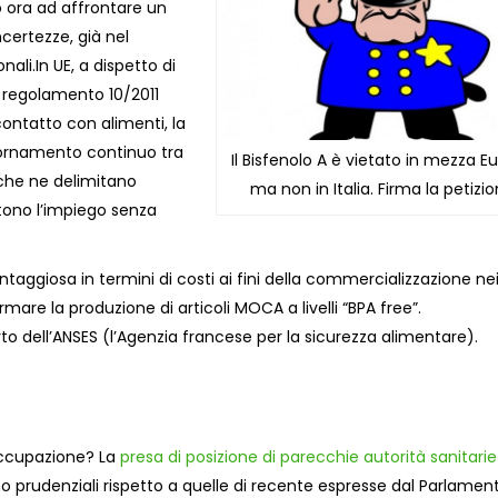
o ora ad affrontare un
ncertezze, già nel
ali.In UE, a dispetto di
o regolamento 10/2011
ontatto con alimenti, la
iornamento continuo tra
Il Bisfenolo A è vietato in mezza E
i che ne delimitano
ma non in Italia. Firma la petizi
ettono l’impiego senza
taggiosa in termini di costi ai fini della commercializzazione ne
mare la produzione di articoli MOCA a livelli “BPA free”.
rto dell’ANSES (l’Agenzia francese per la sicurezza alimentare).
eoccupazione? La
presa di posizione di parecchie autorità sanitarie
o prudenziali rispetto a quelle di recente espresse dal Parlamen