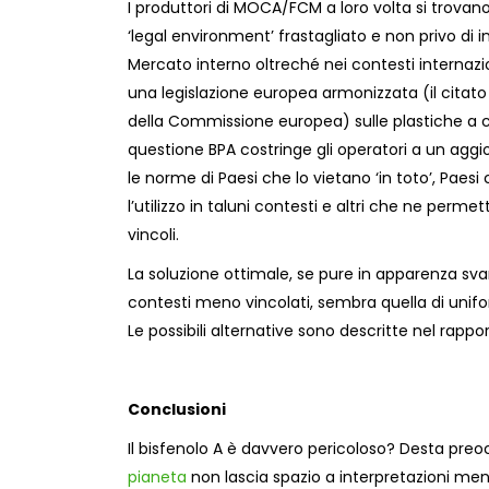
I produttori di MOCA/FCM a loro volta si trovan
‘legal environment’ frastagliato e non privo di i
Mercato interno oltreché nei contesti internazion
una legislazione europea armonizzata (il citat
della Commissione europea) sulle plastiche a c
questione BPA costringe gli operatori a un agg
le norme di Paesi che lo vietano ‘in toto’, Paes
l’utilizzo in taluni contesti e altri che ne perm
vincoli.
La soluzione ottimale, se pure in apparenza svan
contesti meno vincolati, sembra quella di unifor
Le possibili alternative sono descritte nel rappo
Conclusioni
Il bisfenolo A è davvero pericoloso? Desta pr
pianeta
non lascia spazio a interpretazioni men