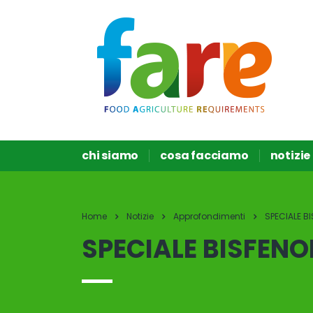
chi siamo
cosa facciamo
notizie
Home
Notizie
Approfondimenti
SPECIALE BI
SPECIALE BISFENO