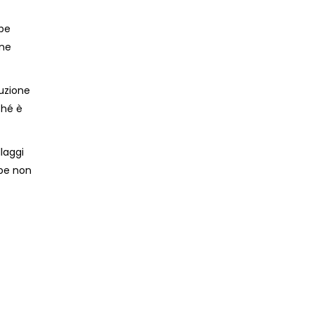
bbe
une
tuzione
ché è
llaggi
bbe non