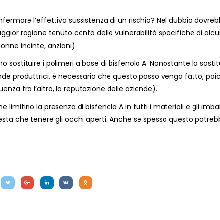
fermare l’effettiva sussistenza di un rischio? Nel dubbio dovre
aggior ragione tenuto conto delle vulnerabilità specifiche di alc
onne incinte, anziani).
o sostituire i polimeri a base di bisfenolo A. Nonostante la sosti
ende produttrici, è necessario che questo passo venga fatto, poi
enza tra l’altro, la reputazione delle aziende).
e limitino la presenza di bisfenolo A in tutti i materiali e gli imba
esta che tenere gli occhi aperti. Anche se spesso questo potre