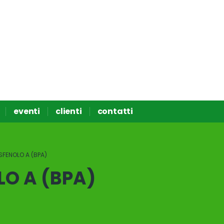
eventi
clienti
contatti
SFENOLO A (BPA)
LO A (BPA)