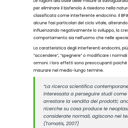
Le ragioni alla base delle misure di salvaguardia
per eliminare il bisfenolo A risiedono nella natu
classificata come interferente endocrino. Il BPA
alcune fasi particolari del ciclo vitale, alterand
influenzando negativamente lo sviluppo, la cresc
comportamento sia nell’uomo che nelle specie
La caratteristica degli interferenti endocrini, più
“accendere”, “spegnere” o modificare i normali s
ormoni. I loro effetti sono preoccupanti poiché in
misurare nel medio-lungo termine.
“La ricerca scientifica contemporane
interessata a perseguire studi come q
arrestare la vendita dei prodotti; 
ricerche su cosa produce le neoplasie
considerate normali, agiscono nel te
(Tomatis, 2007)