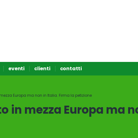
eventi
clienti
contatti
n mezza Europa ma non in Italia. Firma la petizione
to in mezza Europa ma no