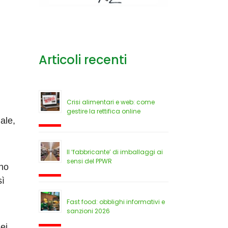
Articoli recenti
Crisi alimentari e web: come
gestire la rettifica online
ale,
Il ‘fabbricante’ di imballaggi ai
sensi del PPWR
nno
sì
Fast food: obblighi informativi e
sanzioni 2026
l
ei