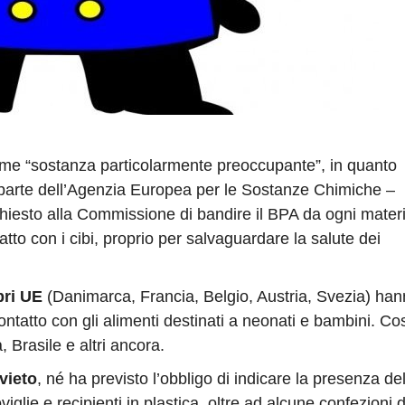
come “sostanza particolarmente preoccupante”, in quanto
 parte dell’Agenzia Europea per le Sostanze Chimiche –
iesto alla Commissione di bandire il BPA da ogni materi
tto con i cibi, proprio per salvaguardare la salute dei
bri UE
(Danimarca, Francia, Belgio, Austria, Svezia) ha
ontatto con gli alimenti destinati a neonati e bambini. Co
 Brasile e altri ancora.
vieto
, né ha previsto l’obbligo di indicare la presenza de
iglie e recipienti in plastica, oltre ad alcune confezioni d