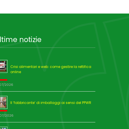
ltime notizie
Crisi alimentari e web: come gestire la rettifica
online
/07/2026
Il ‘fabbricante’ di imballaggi ai sensi del PPWR
/07/2026