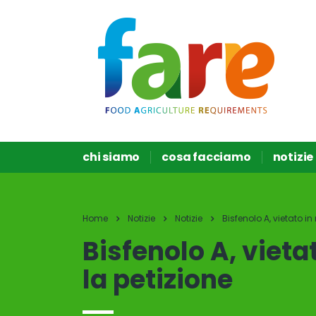
chi siamo
cosa facciamo
notizie
Home
Notizie
Notizie
Bisfenolo A, vietato i
Bisfenolo A, vieta
la petizione