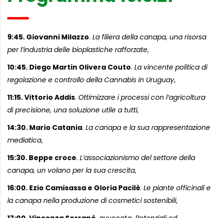
9:45. Giovanni Milazzo
.
La filiera della canapa, una risorsa
per l’industria delle bioplastiche rafforzate
,
10:45. Diego Martin Olivera Couto
.
La vincente politica di
regolazione e controllo della Cannabis in Uruguay
,
11:15. Vittorio Addis
.
Ottimizzare i processi con l’agricoltura
di precisione, una soluzione utile a tutti
,
14:30. Mario Catania
.
La canapa e la sua rappresentazione
mediatica
,
15:30. Beppe croce
.
L’associazionismo del settore della
canapa, un volano per la sua crescita
,
16:00. Ezio Camisassa e Gloria Pacilè
.
Le piante officinali e
la canapa nella produzione di cosmetici sostenibili
,
17:00. Vincenza Serranó
, avvocata.
Potenziali ed