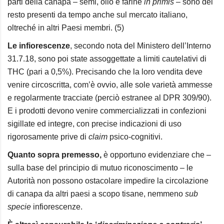
parti della canapa – semi, olio e farine
in primis
– sono del
resto presenti da tempo anche sul mercato italiano,
oltreché in altri Paesi membri. (5)
Le infiorescenze
, secondo nota del Ministero dell’Interno
31.7.18, sono poi state assoggettate a limiti cautelativi di
THC (pari a 0,5%). Precisando che la loro vendita deve
venire circoscritta, com’è ovvio, alle sole varietà ammesse
e regolarmente tracciate (perciò estranee al DPR 309/90).
E i prodotti devono venire commercializzati in confezioni
sigillate ed integre, con precise indicazioni di uso
rigorosamente prive di
claim
psico-cognitivi.
Quanto sopra premesso
,
è opportuno evidenziare che –
sulla base del principio di mutuo riconoscimento – le
Autorità non possono ostacolare impedire la circolazione
di canapa da altri paesi a scopo tisane, nemmeno
sub
specie
infiorescenze.