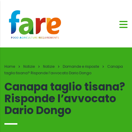
Home
Notizie
Notizie
Domande e risposte
Canapa
taglio tisana? Risponde l’avvocato Dario Dongo
Canapa taglio tisana?
Risponde l’avvocato
Dario Dongo