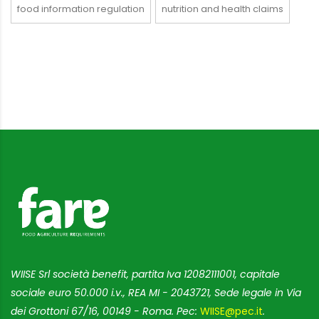
food information regulation
nutrition and health claims
WIISE Srl società benefit, partita Iva 12082111001, capitale
sociale euro 50.000 i.v., REA MI - 2043721, Sede legale in Via
dei Grottoni 67/16, 00149 - Roma. Pec:
WIISE@pec.it
.