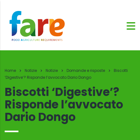
Home
Notizie
Notizie
Domande e risposte
Biscotti
‘Digestive’? Risponde l’avvocato Dario Dongo
Biscotti ‘Digestive’?
Risponde l’avvocato
Dario Dongo