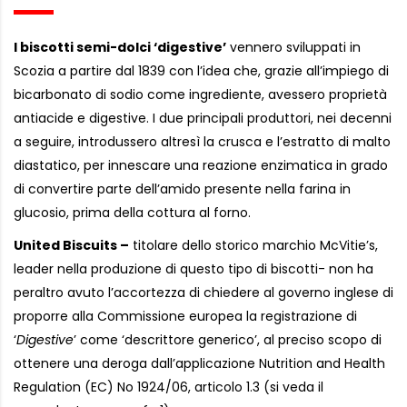
I biscotti semi-dolci ‘digestive’
vennero sviluppati in
Scozia a partire dal 1839 con l’idea che, grazie all’impiego di
bicarbonato di sodio come ingrediente, avessero proprietà
antiacide e digestive. I due principali produttori, nei decenni
a seguire, introdussero altresì la crusca e l’estratto di malto
diastatico, per innescare una reazione enzimatica in grado
di convertire parte dell’amido presente nella farina in
glucosio, prima della cottura al forno.
United Biscuits –
titolare dello storico marchio McVitie’s,
leader nella produzione di questo tipo di biscotti- non ha
peraltro avuto l’accortezza di chiedere al governo inglese di
proporre alla Commissione europea la registrazione di
‘
Digestive
’ come ‘descrittore generico’, al preciso scopo di
ottenere una deroga dall’applicazione Nutrition and Health
Regulation (EC) No 1924/06, articolo 1.3 (si veda il