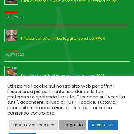
Crisi alimentari e web: come gestire la rettifica online
13/07/2026
Il ‘fabbricante’ di imballaggi ai sensi del PPWR
10/07/2026
Fast food: obblighi informativi e sanzioni 2026
Utilizziamo i cookie sul nostro sito Web per offrirti
l'esperienza più pertinente ricordando le tue
03/07/2026
preferenze e ripetendo le visite. Cliccando su "Accetta
tutti", acconsenti all'uso di TUTTI i cookie. Tuttavia,
puoi visitare "Impostazioni cookie" per fornire un
consenso controllato.
Impostazioni cookies
Leggi tutto
Accetta tutti