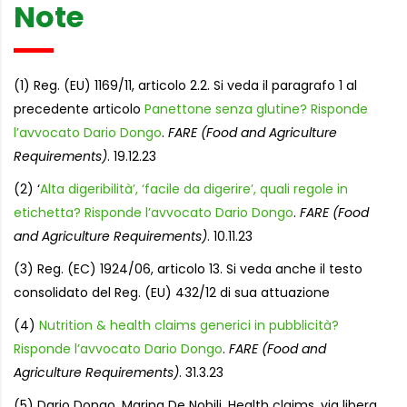
Note
(1) Reg. (EU) 1169/11, articolo 2.2. Si veda il paragrafo 1 al
precedente articolo
Panettone senza glutine? Risponde
l’avvocato Dario Dongo
.
FARE (Food and Agriculture
Requirements)
. 19.12.23
(2) ‘
Alta digeribilità’, ‘facile da digerire’, quali regole in
etichetta? Risponde l’avvocato Dario Dongo
.
FARE (Food
and Agriculture Requirements)
. 10.11.23
(3) Reg. (EC) 1924/06, articolo 13. Si veda anche il testo
consolidato del Reg. (EU) 432/12 di sua attuazione
(4)
Nutrition & health claims generici in pubblicità?
Risponde l’avvocato Dario Dongo
.
FARE (Food and
Agriculture Requirements)
. 31.3.23
(5) Dario Dongo, Marina De Nobili. Health claims, via libera