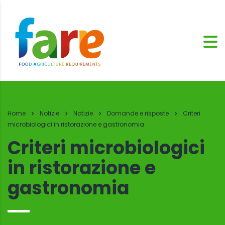
Home
Notizie
Notizie
Domande e risposte
Criteri
microbiologici in ristorazione e gastronomia
Criteri microbiologici
in ristorazione e
gastronomia